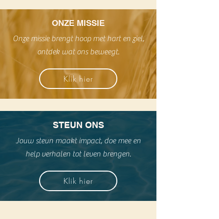
ONZE MISSIE
Onze missie brengt hoop met hart en ziel,
ontdek wat ons beweegt.
Klik hier
STEUN ONS
Jouw steun maakt impact, doe mee en
help verhalen tot leven brengen.
Klik hier