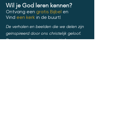
Wil je God leren kennen?
Ontvang een
gratis Bijbel
en
Vind
een kerk
in de buurt!
De verhalen en beelden die we delen zijn
geïnspireerd door ons christelijk geloof.
Daarmee willen we iets positiefs
bijdragen — hoop, liefde en waarden die
verbinden.
Wil je meer ontdekken? 📩
Vraag
je gratis Bijbel aan!
hier
Of mail ons via:
info@upmedia.be
We helpen je ook graag
als je een
kerk
in de buurt
zoekt waar je vrijblijvend
kunt binnenlopen. Je
bent van harte welkom!