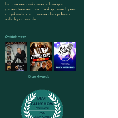
hem via een reeks wonderbaarlijke
gebeurtenissen naar Frankrijk, waar hij een
ongekende kracht ervoer die zijn leven
volledig omkeerde.
Ontdek meer
Onze Awards