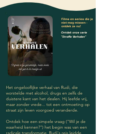
Films en series die je
niet mag missen -
ontdek ze nu!
Ontdek onze serie
"Straffe Verhalen"
Het ongelooflijke verhaal van Rudi, die
worstelde met alcohol, drugs en zelfs de
duistere kant van het dealen. Hij leefde vrij,
maar zonder vrede... tot een ontmoeting op
straat zijn leven voorgoed veranderde.
Ontdek hoe een simpele vraag ("Wil je de
waarheid kennen?") het begin was van een
radicale transformatie. Rudi's reis leidde