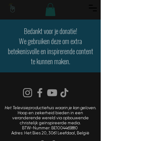
Bedankt voor je donatie!
We gebruiken deze om extra
betekenisvolle en inspirerende content
te kunnen maken.
Het Televisieproductiehuis waarin je kan geloven.
Hoop en zekerheid bieden in een
veranderende wereld via opbouwende
christelijk geïnspireerde media.
BTW-Nummer: BE1004465880
Adres: Het Bies 20, 3061 Leefdaal, België