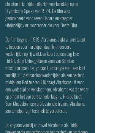
christen Eric Liddell, die zich voorbereiden op de 
Olympische Spelen van 1924. De film was 
genomineerd voor zeven Oscars en kreeg er 
uiteindelijk vier, waaronder die voor Beste Film.
De film begint in 1919, Abrahams blijkt al snel talent 
te hebben voor hardlopen daar hij meerdere 
wedstrijden op rij wint.Dan keert op een dag Eric 
Liddell, de in China geboren zoon van Schotse 
missionarissen, terug naar Cambridge voor een kort 
verblijf. Hij ziet hardloopwedstrijden als een perfect 
middel om God te eren. Hij daagt Abrahams uit voor 
een wedstrijd en verslaat hem. Abrahams vat dit zwaar 
op omdat het zijn eerste nederlaag is. Hierop biedt 
Sam Mussabini, een professionele trainer, Abrahams 
aan te helpen zijn techniek te verbeteren.
Jaren gaan voorbij en zowel Abrahams als Liddell 
boeken grote vooruitgang op het gebied van hardlopen. 