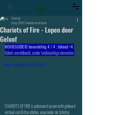
Team Up
8 aug 2020
2 minuten om te lezen
Chariots of Fire - Lopen door
Geloof
MOVIEGUIDE® beoordeling 4 / 4 ; Inhoud +4 
Bijbels wereldbeeld, zonder twijfelachtige elementen.
https://youtu.be/uPe27x0_W2M
CHARIOTS OF FIRE is gebaseerd op een echt gebeurd 
verhaal van Britse atleten, waaronder de Schotse 