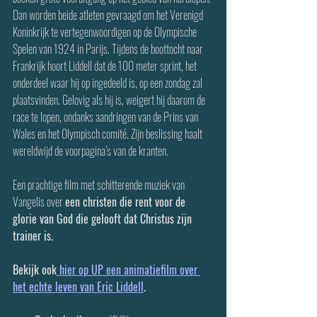
Dan worden beide atleten gevraagd om het Verenigd 
Koninkrijk te vertegenwoordigen op de Olympische 
Spelen van 1924 in Parijs. Tijdens de boottocht naar 
Frankrijk hoort Liddell dat de 100 meter sprint, het 
onderdeel waar hij op ingedeeld is, op een zondag zal 
plaatsvinden. Gelovig als hij is, weigert hij daarom de 
race te lopen, ondanks aandringen van de Prins van 
Wales en het Olympisch comité. Zijn beslissing haalt 
wereldwijd de voorpagina’s van de kranten.
Een prachtige film met schitterende muziek van 
Vangelis over 
een christen die rent voor de 
glorie van God die gelooft dat Christus zijn 
trainer is.
Bekijk ook
 hier op UP een animatiefilm over 
het echte leven van Eric Liddell
.