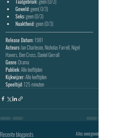
Taalgebruik: 
geen (0/3)
Geweld:
 geen( 0/3)
Seks:
 geen (0/3)
Naaktheid: 
geen (0/3)
Release Datum:
 1981
Acteurs:
 Ian Charleson, Nicholas Farrell, Nigel 
Havers, Ben Cross, Daniel Gerroll
Genre:
 Drama
Publiek:
 Alle leeftijden
Kijkwijzer:
 Alle leeftijden
Speeltijd:
 125 minuten
Recente blogposts
Alles weergeven