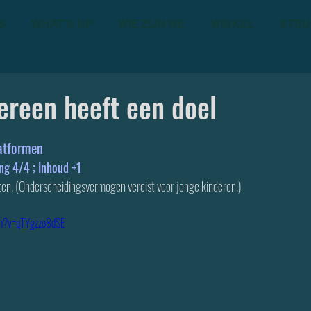
S
WHAT'S UP
WIE ZIJN WE
WINKEL
STEU
ereen heeft een doel
atformen
 4/4 ; Inhoud +1 
ten. (Onderscheidingsvermogen vereist voor jonge kinderen.)
ch?v=qTYgzzo8dSE