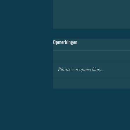
Opmerkingen
Plaats een opmerking...
The Little Mermaid (2023) -
Zingend langs de zee