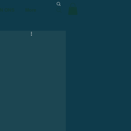
N ONS
More