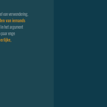
oel van verwondering, 
inden van iemands 
 in het argument 
n paar enge 
rlijke, 