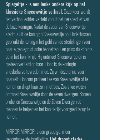
Spiegeltje - is een leuke andere kijk op het 
klassieke Sneeuwwitje verhaal.
 Deze keer wordt 
het verhaal echter verteld vanuit het perspectief van 
de boze koningin. Nadat de vader van Sneeuwwitje 
sterft, sluit de koningin Sneeuwwitje op. Ondertussen 
gebruikt de koningin het geld van de stedelingen voor 
haar eigen egoïstische behoeften. Een prins duikt plots 
op in het koninkrijk. Hij ontmoet Sneeuwwitje en is 
meteen verliefd op haar. Daar is de koningin 
allesbehalve tevreden mee. Zij wil deze prins voor 
haarzelf. Daarom probeert ze van Sneeuwwitje af te 
komen en dropt haar zo in het bos. Zoals we weten, 
ontmoet Sneeuwwitje daar de zeven dwergen. Samen 
proberen Sneeuwwitje en de Zeven Dwergen de 
mensen te helpen en het koninkrijk voorgoed terug te 
nemen.
MIRROR MIRROR is een grappige, mooi 
geproduceerde familiefilm.
 Het draagt sterke 