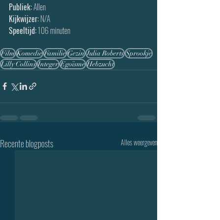
Publiek:
 Allen
Kijkwijzer:
 N/A
Speeltijd:
 106 minuten 
Film
Komedie
Familie
Gezin
Julia Roberts
Sprookje
Lilly Collins
Integer
Egoïsme
Hebzucht
Recente blogposts
Alles weergeven