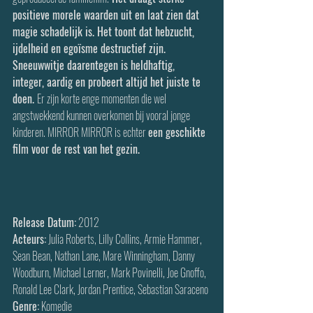
positieve morele waarden uit en laat zien dat 
magie schadelijk is. Het toont dat hebzucht, 
ijdelheid en egoïsme destructief zijn. 
Sneeuwwitje daarentegen is heldhaftig, 
integer, aardig en probeert altijd het juiste te 
doen. 
Er zijn korte enge momenten die wel 
angstwekkend kunnen overkomen bij vooral jonge 
kinderen. MIRROR MIRROR is echter 
een geschikte 
film voor de rest van het gezin.
Release Datum:
 2012
Acteurs:
 Julia Roberts, Lilly Collins, Armie Hammer, 
Sean Bean, Nathan Lane, Mare Winningham, Danny 
Woodburn, Michael Lerner, Mark Povinelli, Joe Gnoffo, 
Ronald Lee Clark, Jordan Prentice, Sebastian Saraceno
Genre:
 Komedie