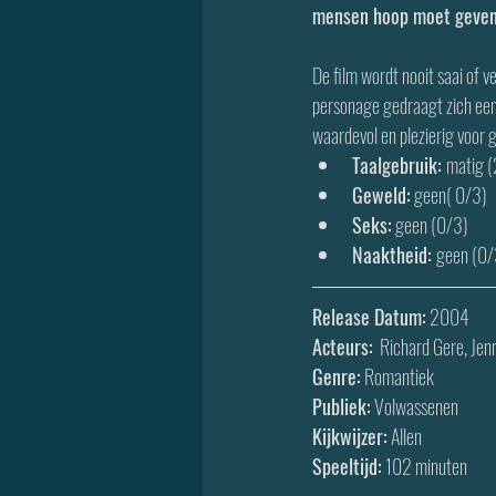
mensen hoop moet geven 
De film wordt nooit saai of ve
personage gedraagt ​​zich ee
waardevol en plezierig voor 
Taalgebruik: 
matig 
Geweld:
 geen( 0/3)
Seks:
 geen (0/3)
Naaktheid: 
geen (0/
Release Datum:
 2004
Acteurs:
  Richard Gere, Je
Genre:
 Romantiek
Publiek:
 Volwassenen
Kijkwijzer:
 Allen
Speeltijd:
 102 minuten