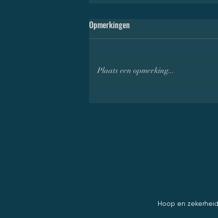
Opmerkingen
Plaats een opmerking...
The Little Mermaid (2023) -
Zingend langs de zee
Hoop en zekerheid