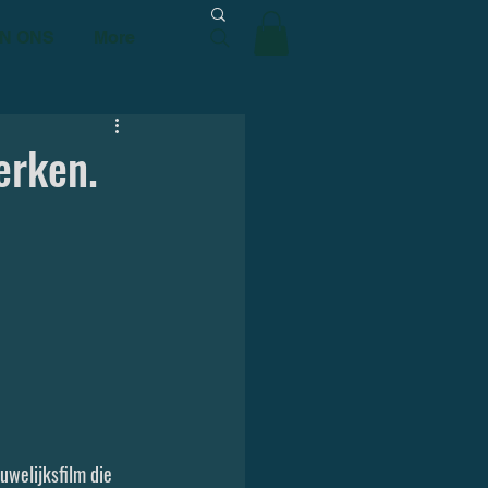
N ONS
More
erken.
uwelijksfilm die 