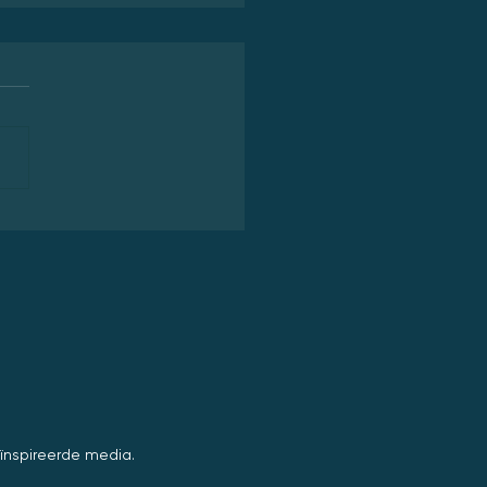
ng of Kings - It’s the
est Story Ever Told…
ïnspireerde media.