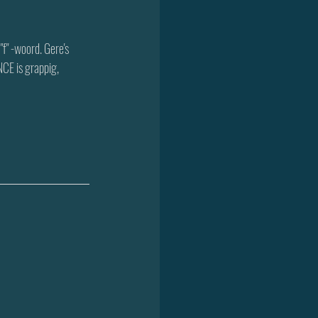
"f" -woord. Gere's 
CE is grappig, 