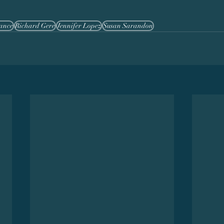
dance
Richard Gere
Jennifer Lopez
Susan Sarandon