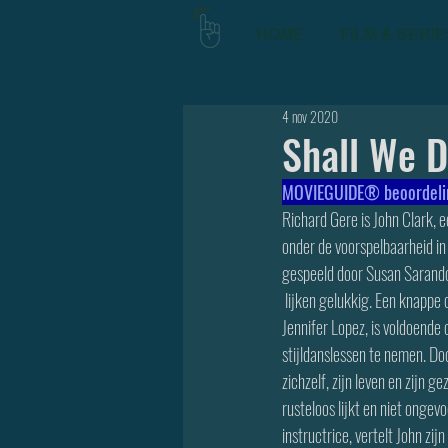
HOME
FILM & SERIE
4 nov 2020
Shall We D
MOVIEGUIDE® beoordeling
Richard Gere is John Clark, 
onder de voorspelbaarheid in z
gespeeld door Susan Sarando
 lijken gelukkig. Een knappe 
Jennifer Lopez, is voldoende
stijldanslessen te nemen. Doo
zichzelf, zijn leven en zijn ge
rusteloos lijkt en niet ongev
instructrice, vertelt John zij