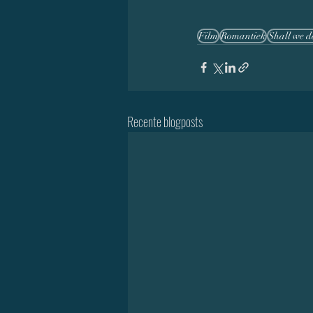
Film
Romantiek
Shall we 
Recente blogposts