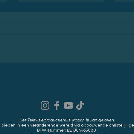
Gabby's Poppenhuis - De Film -
The Ki
Groot avontuur in een fantastisch
Great
kattig poppenhuis
Het Televisieproductiehuis waarin je kan geloven.
 bieden in een veranderende wereld via opbouwende christelijk ge
BTW-Nummer: BE1004465880