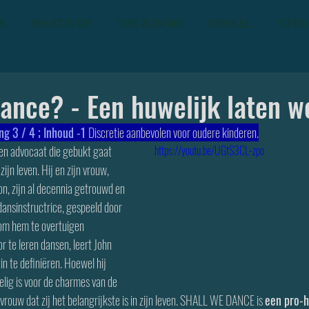
S
WHAT'S UP
WIE ZIJN WE
WINKEL
STEU
ance? - Een huwelijk laten w
 3 / 4 ; Inhoud -1 
Discretie aanbevolen voor oudere kinderen.
een advocaat die gebukt gaat 
https://youtu.be/UGtS3CL-zpo
ijn leven. Hij en zijn vrouw, 
n, zijn al decennia getrouwd en 
dansinstructrice, gespeeld door 
 om hem te overtuigen 
r te leren dansen, leert John 
zin te definiëren. Hoewel hij 
oelig is voor de charmes van de 
n vrouw dat zij het belangrijkste is in zijn leven. SHALL WE DANCE is 
een pro-h