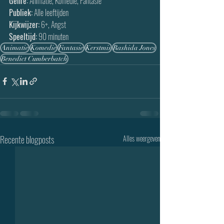
Genre:
 Animatie, Komedie, Fantasie
Publiek:
 Alle leeftijden
Kijkwijzer:
 6+, Angst
Speeltijd:
 90 minuten 
Animatie
Komedie
Fantasie
Kerstmis
Rashida Jones
Benedict Cumberbatch
Recente blogposts
Alles weergeven