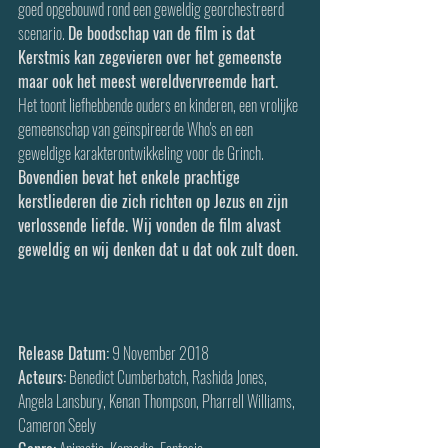
goed opgebouwd rond een geweldig georchestreerd 
scenario. 
De boodschap van de film is dat 
Kerstmis kan zegevieren over het gemeenste 
maar ook het meest wereldvervreemde hart.
Het toont liefhebbende ouders en kinderen, een vrolijke 
gemeenschap van geïnspireerde Who's en een 
geweldige karakterontwikkeling voor de Grinch. 
Bovendien bevat het enkele prachtige 
kerstliederen die zich richten op Jezus en zijn 
verlossende liefde. Wij vonden de film alvast 
geweldig en wij denken dat u dat ook zult doen.
Release Datum:
 9 November 2018
Acteurs:
 Benedict Cumberbatch, Rashida Jones, 
Angela Lansbury, Kenan Thompson, Pharrell Williams, 
Cameron Seely