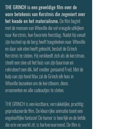
THE GRINCH is een geweldige film over de 
ware betekenis van Kerstmis die zegeviert over 
het kwade en het materialisme.
 De film begint 
met de mensen van Whoville die vol vreugde uitkijken 
naar Kerstmis, hun favoriete feestdag. Nadat hij vanuit 
zijn kasteel op de berg heeft toegekeken naar Whoville 
en daar ook eten heeft gekocht, besluit de Grinch 
Kerstmis te stelen. Hij verkleedt zich als de kerstman, 
steelt een slee uit het huis van zijn buurman en 
rekruteert een dik, lief rendier genaamd Fred. Met de 
hulp van zijn hond Max zal de Grinch elk huis in 
Whoville bezoeken om de kerstboom, diens 
ornamenten en alle cadeautjes te stelen.
THE GRINCH is een kostbare, verrukkelijke, prachtig 
geproduceerde film. De kleurrijke animatie toont een 
ongelooflijke fantasie! De humor is heerlijk en de liefde 
die erin verwerkt zit, is hartverwarmend. De film is 