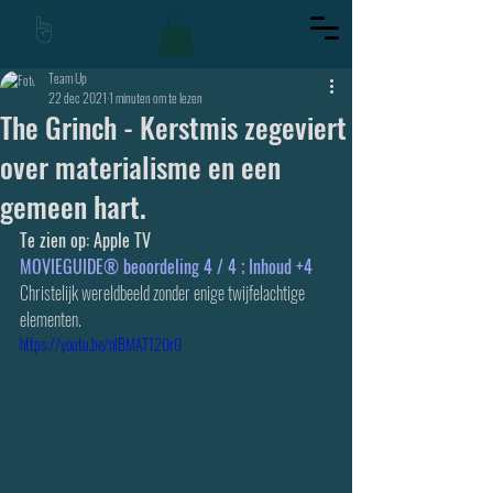
Team Up
22 dec 2021
1 minuten om te lezen
The Grinch - Kerstmis zegeviert
over materialisme en een
gemeen hart.
Te zien op: Apple TV
MOVIEGUIDE® beoordeling 4 / 4 ; Inhoud +4 
Christelijk wereldbeeld zonder enige twijfelachtige 
elementen.
https://youtu.be/nIBMAT120r0