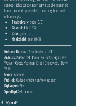
een paar lichte toespelingen terwijl ze elke man in de 
kamer probeert op te pikken, maar er gebeurt niets 
echt openlijks.
Taalgebruik: 
geen (0/3)
Geweld:
 licht (1/3)
Seks:
 geen (0/3)
Naaktheid: 
geen (0/3)
Release Datum:
 24 september 2010
Acteurs:
Kristen Bell, Jamie Lee Curtis, Sigourney 
Weaver, Odette Yustman, Kristin Chenoweth, , Betty 
White
Genre:
 Komedie
Publiek:
 Oudere kinderen en Volwassenen
Kijkwijzer:
 Allen
Speeltijd:
 94 minuten