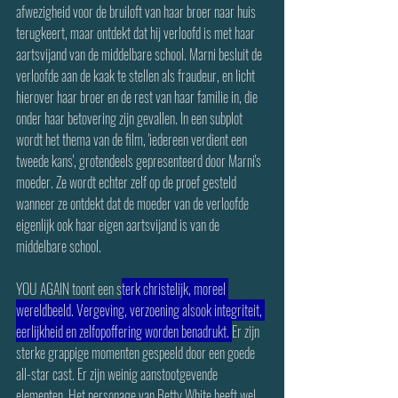
afwezigheid voor de bruiloft van haar broer naar huis 
terugkeert, maar ontdekt dat hij verloofd is met haar 
aartsvijand van de middelbare school. Marni besluit de 
verloofde aan de kaak te stellen als fraudeur, en licht 
hierover haar broer en de rest van haar familie in, die 
onder haar betovering zijn gevallen. In een subplot 
wordt het thema van de film, 'iedereen verdient een 
tweede kans', grotendeels gepresenteerd door Marni's 
moeder. Ze wordt echter zelf op de proef gesteld 
wanneer ze ontdekt dat de moeder van de verloofde 
eigenlijk ook haar eigen aartsvijand is van de 
middelbare school.
YOU AGAIN toont een s
terk christelijk, moreel 
wereldbeeld. Vergeving, verzoening alsook integriteit, 
eerlijkheid en zelfopoffering worden benadrukt. 
Er zijn 
sterke grappige momenten gespeeld door een goede 
all-star cast. Er zijn weinig aanstootgevende 
elementen. Het personage van Betty White heeft wel 