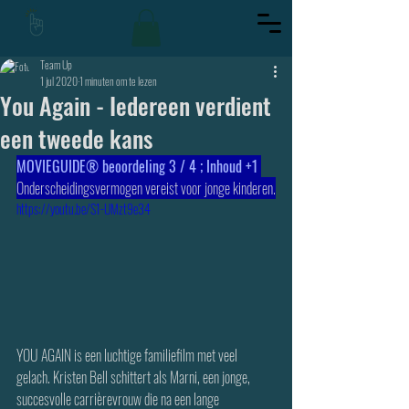
Team Up
1 jul 2020
1 minuten om te lezen
You Again - Iedereen verdient
een tweede kans
MOVIEGUIDE® beoordeling 3 / 4 ; Inhoud +1 
Onderscheidingsvermogen vereist voor jonge kinderen.
https://youtu.be/S1-UMzt9e34
YOU AGAIN is een luchtige familiefilm met veel 
gelach. Kristen Bell schittert als Marni, een jonge, 
succesvolle carrièrevrouw die na een lange 