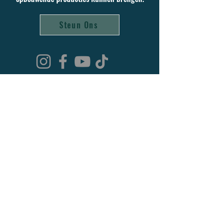
Steun Ons
Het Televisieproductiehuis waarin je kan geloven.
Hoop en zekerheid bieden in een
veranderende wereld via opbouwende
christelijk geïnspireerde media.
BTW-Nummer: BE1004465880
Adres: Het Bies 20, 3061 Leefdaal, België
Over Ons
Steun Ons
Contacteer Ons
Privacybeleid