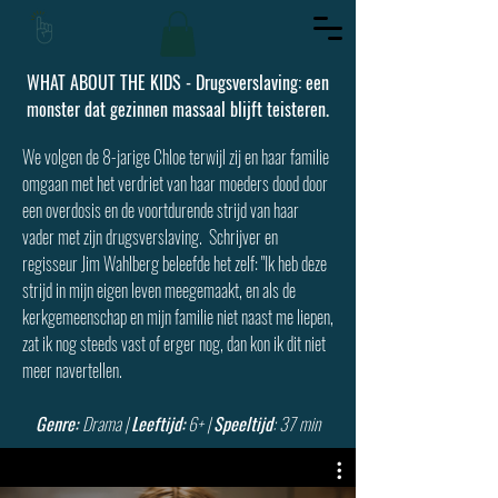
WHAT ABOUT THE KIDS -
Drugsverslaving: een
monster dat gezinnen massaal blijft teisteren.
We volgen de 8-jarige Chloe terwijl zij en haar familie
omgaan met het verdriet van haar moeders dood door
een overdosis en de voortdurende strijd van haar
vader met zijn drugsverslaving.
Schrijver en
regisseur Jim Wahlberg beleefde het zelf: "Ik heb deze
strijd in mijn eigen leven meegemaakt, en als de
kerkgemeenschap en mijn familie niet naast me liepen,
zat ik nog steeds vast of erger nog, dan kon ik dit niet
meer navertellen.
G
enre:
Drama |
Leeftijd:
6+ |
Speeltijd
: 37 min